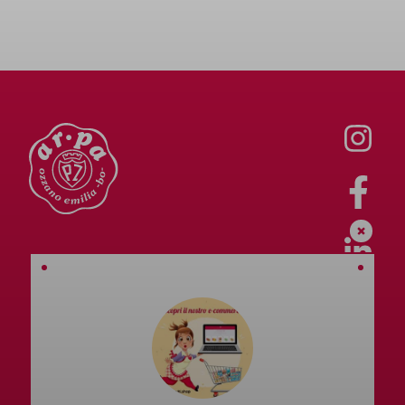
Ar.pa Srl
Via Emilia, 268
40064 Ozzano dell'Emilia (BO)
Tel.
051 799392
Politica Integrata
PEC:
arpalieviti@cert.cna.it