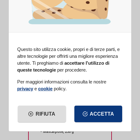
DIFFICOLTÀ
FACILE
PREPARAZIONE
30 min
COTTURA
45 min
DOSI
6 persone
Questo sito utilizza cookie, propri e di terze parti, e
altre tecnologie per offrirti una migliore esperienza
INGREDIENTI
utente. Ti preghiamo di
accettare l'utilizzo di
Cacao zuccherato (astuccio 250 g)
,
queste tecnologie
per procedere.
50 g
Lievito vanigliato della Nonna
, 1
Per maggiori informazioni consulta le nostre
bustina
privacy
e
cookie
policy.
Zucchero impalpabile (busta 125
g)
, q.b.
Vanillina pura (conf. 50 buste
doppie)
, 1 bustina
RIFIUTA
ACCETTA
Farina 00, 150 g
Zucchero, 180 g
Uova, 4
Mascarpone, 250 g