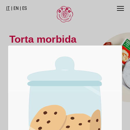
IT
EN
ES
Torta morbida
mascarpone e
cioccolato
Soffice torta al mascarpone e cioccolato
per deliziare il palato con tanta dolcezza.