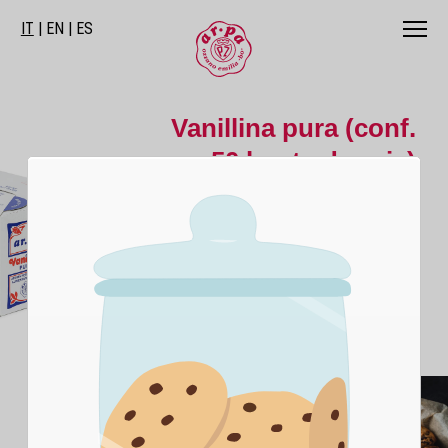
IT
EN
ES
Vanillina pura (conf.
50 buste doppie)
Vanillina pura è un aroma che garantisce ai
dolci da forno un incredibile profumo di
vaniglia. Questo prodotto è disponibile sul
sito e-commerce arpalieviti.shop