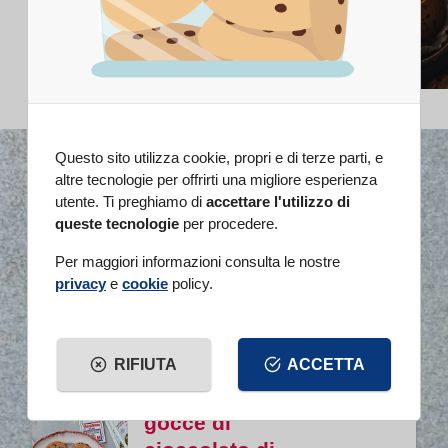
Con questo prodotto
Questo sito utilizza cookie, propri e di terze parti, e
altre tecnologie per offrirti una migliore esperienza
Ciambella con
utente. Ti preghiamo di
accettare l'utilizzo di
queste tecnologie
per procedere.
granella di
zucchero di
Per maggiori informazioni consulta le nostre
Max Mariola
privacy
e
cookie
policy.
60 min
MEDIA
RIFIUTA
ACCETTA
Cookies con
gocce di