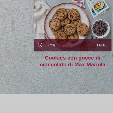
30 min
FACILE
Cookies con gocce di
cioccolato di Max Mariola