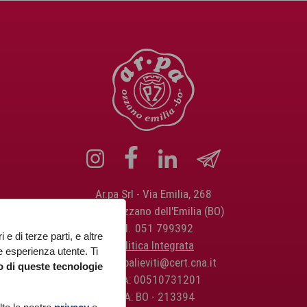
Ar.pa Srl
Via Emilia, 268
40064 Ozzano dell'Emilia (BO)
Tel.
051 799392
 e di terze parti, e altre
Politica Integrata
re esperienza utente. Ti
PEC:
arpalieviti@cert.cna.it
zo di queste tecnologie
P.IVA: 00510731201
REA: BO - 213394