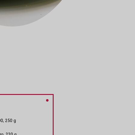
00, 250 g
4
ro, 220 g