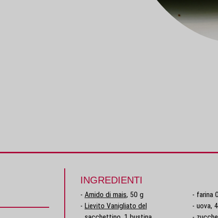
INGREDIENTI
Amido di mais
, 50 g
farina 
Lievito Vanigliato del
uova, 
sacchettino
, 1 bustina
zucche