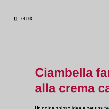
IT
EN
ES
Ciambella fa
alla crema c
Un dolce goloso ideale per una fe