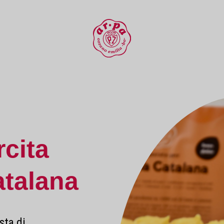
rcita
atalana
sta di