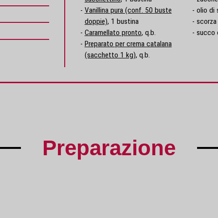
Vanillina pura (conf. 50 buste
olio di
doppie)
, 1 bustina
scorza 
Caramellato pronto
, q.b.
succo d
Preparato per crema catalana
(sacchetto 1 kg)
, q.b.
Preparazione