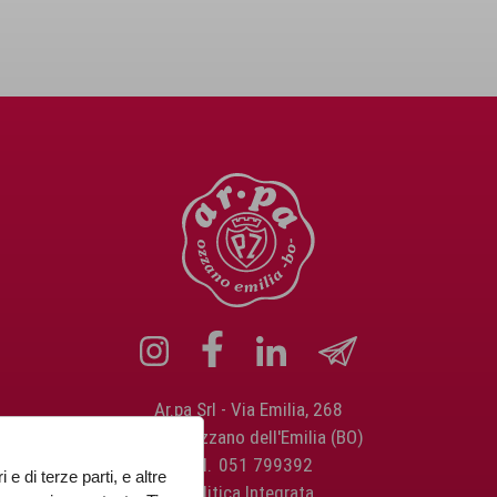
Ar.pa Srl
Via Emilia, 268
40064 Ozzano dell'Emilia (BO)
Tel.
051 799392
 e di terze parti, e altre
Politica Integrata