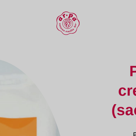
cr
(sa
P