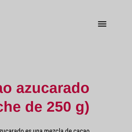
ao azucarado
che de 250 g)
zucarado es una mezcla de cacao