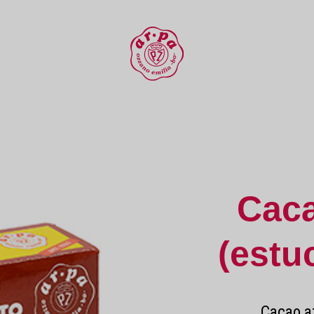
Cac
(estu
Cacao a