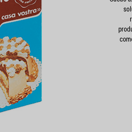
sol
produ
come