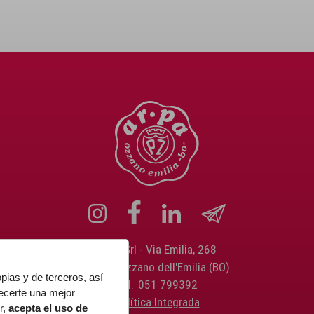
Ar.pa Srl
Via Emilia, 268
40064 Ozzano dell'Emilia (BO)
opias y de terceros, así
Tel.
051 799392
ecerte una mejor
Política Integrada
r,
acepta el uso de