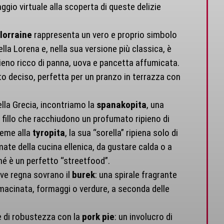
gio virtuale alla scoperta di queste delizie
lorraine
rappresenta un vero e proprio simbolo
lla Lorena e, nella sua versione più classica, è
ieno ricco di panna, uova e pancetta affumicata.
sto deciso, perfetta per un pranzo in terrazza con
lla Grecia, incontriamo la
spanakopita
, una
a fillo che racchiudono un profumato ripieno di
ieme alla
tyropita
, la sua “sorella” ripiena solo di
ate della cucina ellenica, da gustare calda o a
é è un perfetto “streetfood”.
ove regna sovrano il
burek
: una spirale fragrante
 macinata, formaggi o verdure, a seconda delle
te di robustezza con la
pork pie
: un involucro di