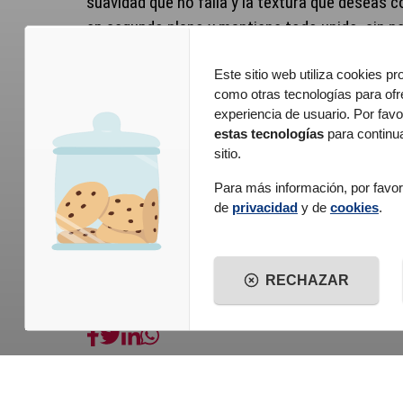
suavidad que no falla y la textura que deseas co
en segundo plano y mantiene todo unido, sin n
pero esencial, que permite a los sabores expre
Este sitio web utiliza cookies pr
como otras tecnologías para ofr
Quizás este sea precisamente el sentido del bl
experiencia de usuario. Por favo
sencillez, cuando está bien hecha, nunca es u
estas tecnologías
para continu
precisa, casi una declaración de intenciones. Y
sitio.
productos, se convierte en una manera de devol
Para más información, por favor 
dulce claro y luminoso capaz de transformar 
de
privacidad
y de
cookies
.
sorprendentemente agradable.
RECHAZAR