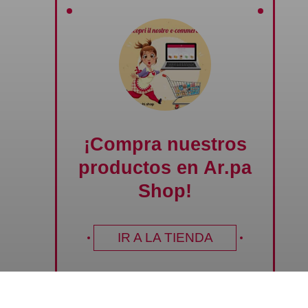
¡Compra nuestros
productos en Ar.pa
Shop!
IR A LA TIENDA