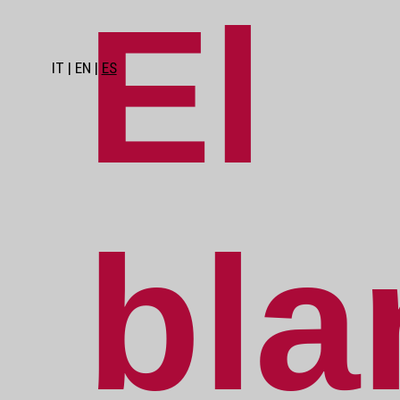
El
IT
EN
ES
bla