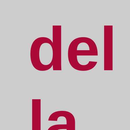
del
la